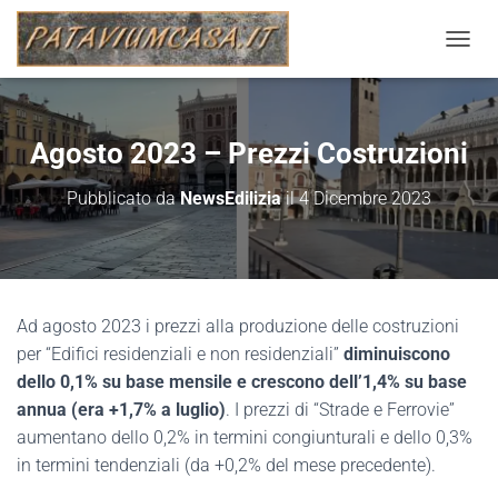
N
A
V
I
G
Agosto 2023 – Prezzi Costruzioni
A
Z
Pubblicato da
NewsEdilizia
il
4 Dicembre 2023
I
O
N
E
T
O
Ad agosto 2023 i prezzi alla produzione delle costruzioni
G
G
per “Edifici residenziali e non residenziali”
diminuiscono
L
dello 0,1% su base mensile e crescono dell’1,4% su base
E
annua (era +1,7% a luglio)
. I prezzi di “Strade e Ferrovie”
aumentano dello 0,2% in termini congiunturali e dello 0,3%
in termini tendenziali (da +0,2% del mese precedente).