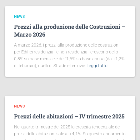
NEWS
Prezzi alla produzione delle Costruzioni –
Marzo 2026
A marzo 2026, i prezzi alla produzione delle costruzioni
per Edifici residenziali e non residenziali crescono dello
0,8% su base mensile e dell’1,6% su base annua (da +1,2%
di febbraio); quelli di Strade e ferrovie
Leggi tutto
NEWS
Prezzi delle abitazioni – IV trimestre 2025
Nel quarto trimestre del 2025 la crescita tendenziale dei
prezzi delle abitazioni sale al +4,1%. Su questo andamento