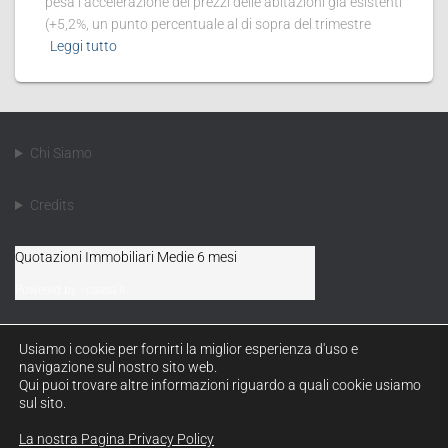
pesa l’accelerazione dei prezzi delle abitazioni già esistenti
(+5,2%, un punto percentuale al di sopra del trimestre
Leggi tutto
Chi Siamo
Credits
Quotazioni Immobiliari Medie 6 mesi
Powered by - caasa.it
Usiamo i cookie per fornirti la miglior esperienza d'uso e
navigazione sul nostro sito web.
Qui puoi trovare altre informazioni riguardo a quali cookie usiamo
HOME
NEWS
COLORI CENTRO STORICO
sul sito.
TRE MODULI UTILI
La nostra Pagina Privacy Policy