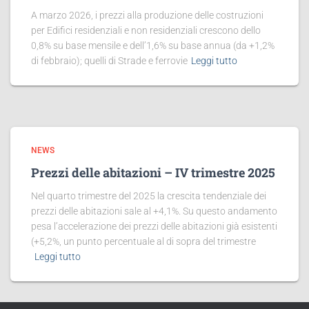
A marzo 2026, i prezzi alla produzione delle costruzioni
per Edifici residenziali e non residenziali crescono dello
0,8% su base mensile e dell’1,6% su base annua (da +1,2%
di febbraio); quelli di Strade e ferrovie
Leggi tutto
NEWS
Prezzi delle abitazioni – IV trimestre 2025
Nel quarto trimestre del 2025 la crescita tendenziale dei
prezzi delle abitazioni sale al +4,1%. Su questo andamento
pesa l’accelerazione dei prezzi delle abitazioni già esistenti
(+5,2%, un punto percentuale al di sopra del trimestre
Leggi tutto