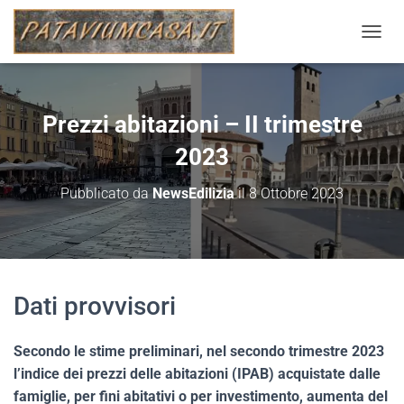
N
A
V
I
G
Prezzi abitazioni – II trimestre
A
Z
2023
I
O
Pubblicato da
NewsEdilizia
il
8 Ottobre 2023
N
E
T
O
G
G
Dati provvisori
L
E
Secondo le stime preliminari, nel secondo trimestre 2023
l’indice dei prezzi delle abitazioni (IPAB) acquistate dalle
famiglie, per fini abitativi o per investimento, aumenta del